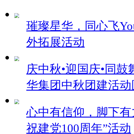
璀璨星华，同心飞You
外拓展活动
庆中秋•迎国庆•同鼓
华集团中秋团建活动
心中有信仰，脚下有力
祝建党100周年”活动