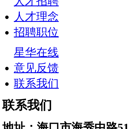
人才招聘
人才理念
招聘职位
星华在线
意见反馈
联系我们
联系我们
地址：海口市海秀中路51