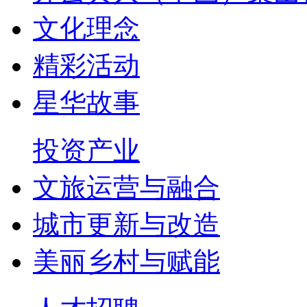
文化理念
精彩活动
星华故事
投资产业
文旅运营与融合
城市更新与改造
美丽乡村与赋能