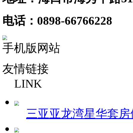
电话：0898-66766228
手机版网站
友情链接
LINK
三亚亚龙湾星华套房