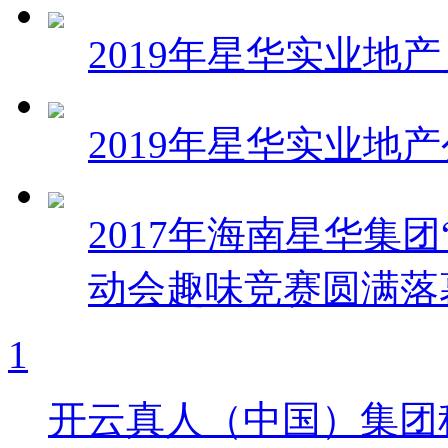
2019年星华实业地
2019年星华实业地
2017年海南星华集
动会趣味竞赛圆满落
1
开云真人（中国）集团