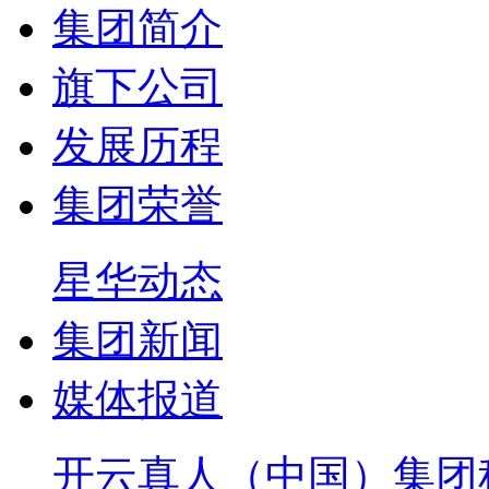
集团简介
旗下公司
发展历程
集团荣誉
星华动态
集团新闻
媒体报道
开云真人（中国）集团