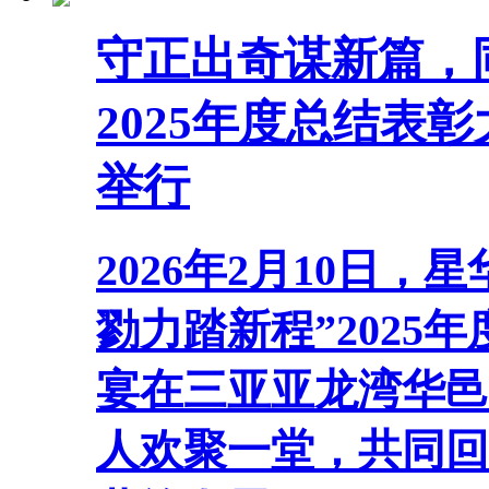
守正出奇谋新篇，同
2025年度总结表彰
举行
2026年2月10日
勠力踏新程”2025
宴在三亚亚龙湾华邑
人欢聚一堂，共同回