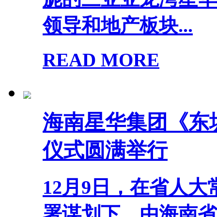
领导和地产板块...
READ MORE
海南星华集团《东
仪式圆满举行
12月9日，在省人
署谋划下，由海南省