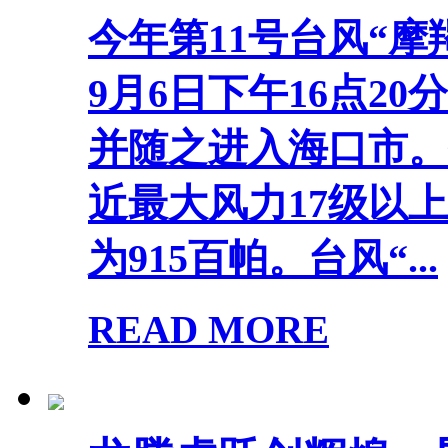
今年第11号台风“
9月6日下午16点2
并随之进入海口市。
近最大风力17级以上
为915百帕。台风“...
READ MORE