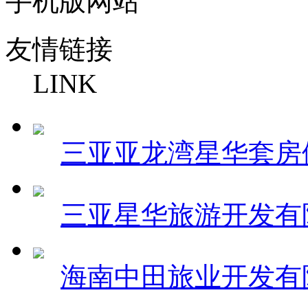
手机版网站
友情链接
LINK
三亚亚龙湾星华套房
三亚星华旅游开发有
海南中田旅业开发有