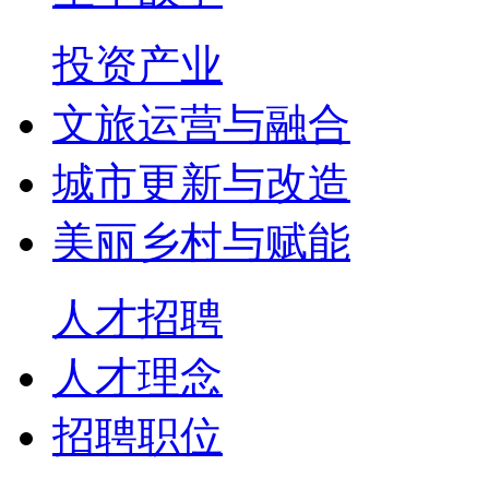
投资产业
文旅运营与融合
城市更新与改造
美丽乡村与赋能
人才招聘
人才理念
招聘职位