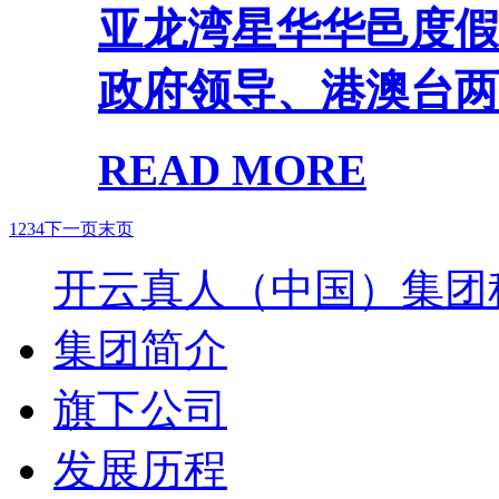
亚龙湾星华华邑度假
政府领导、港澳台两岸
READ MORE
1
2
3
4
下一页
末页
开云真人（中国）集团
集团简介
旗下公司
发展历程