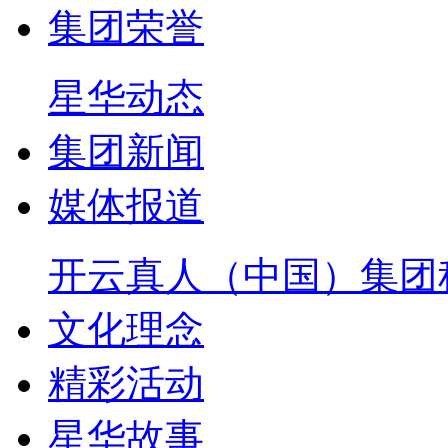
集团荣誉
星华动态
集团新闻
媒体报道
开云真人（中国）集团
文化理念
精彩活动
星华故事