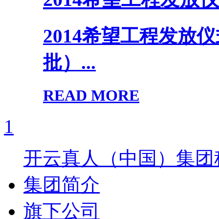
2014希望工程发放
批）...
READ MORE
1
开云真人（中国）集团
集团简介
旗下公司