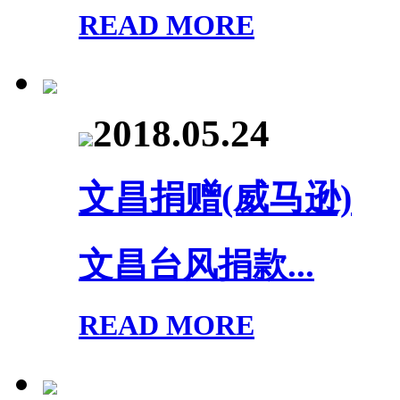
READ MORE
2018.05.24
文昌捐赠(威马逊)
文昌台风捐款...
READ MORE