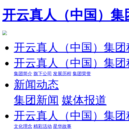
开云真人（中国）集
开云真人（中国）集团
开云真人（中国）集团
集团简介
旗下公司
发展历程
集团荣誉
新闻动态
集团新闻
媒体报道
开云真人（中国）集团
文化理念
精彩活动
星华故事