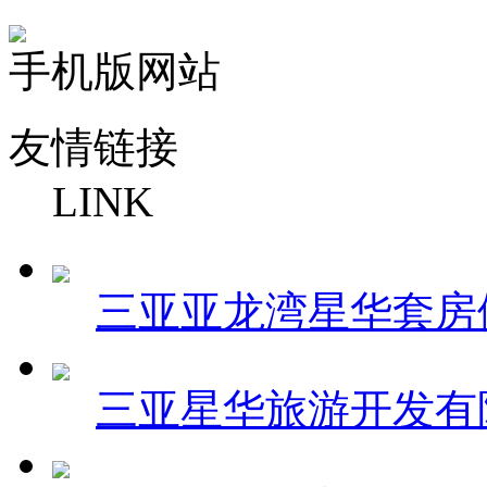
手机版网站
友情链接
LINK
三亚亚龙湾星华套房
三亚星华旅游开发有