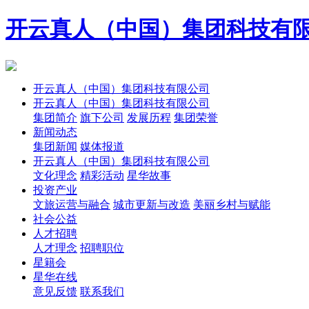
开云真人（中国）集团科技有
开云真人（中国）集团科技有限公司
开云真人（中国）集团科技有限公司
集团简介
旗下公司
发展历程
集团荣誉
新闻动态
集团新闻
媒体报道
开云真人（中国）集团科技有限公司
文化理念
精彩活动
星华故事
投资产业
文旅运营与融合
城市更新与改造
美丽乡村与赋能
社会公益
人才招聘
人才理念
招聘职位
星籍会
星华在线
意见反馈
联系我们