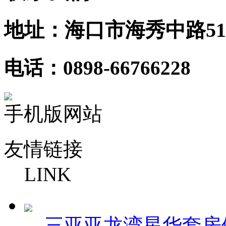
地址：海口市海秀中路51
电话：0898-66766228
手机版网站
友情链接
LINK
三亚亚龙湾星华套房