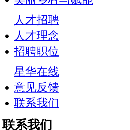
人才招聘
人才理念
招聘职位
星华在线
意见反馈
联系我们
联系我们