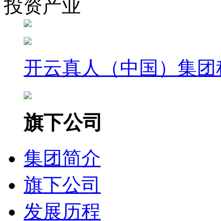
投资产业
开云真人（中国）集团
旗下公司
集团简介
旗下公司
发展历程