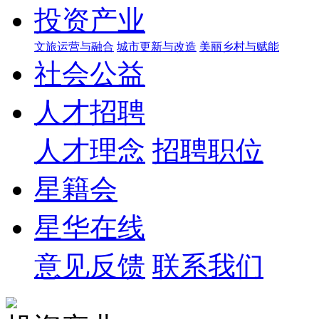
投资产业
文旅运营与融合
城市更新与改造
美丽乡村与赋能
社会公益
人才招聘
人才理念
招聘职位
星籍会
星华在线
意见反馈
联系我们