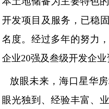
本土地储备为主要特色
开发项目及服务，已稳固
名度。经过多年的努力
企业20强及叁级开发企业
放眼未来，海口星华房
眼光独到、经验丰富、